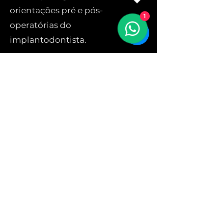
orientações pré e pós-
1
operatórias do
implantodontista.
Clínica 1: Rua Japurá, 430 - Manaus / AM
Clínica 2: Av. Djalma Batista, 1.661 Sala 1710
(Medical Towel Milleniumcenter) - Chapada -
Manaus / AM
Telefone:
(92) 99361-8774